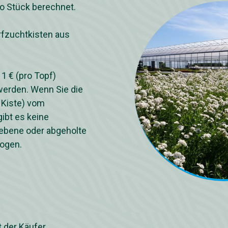
ro Stück berechnet.
rfzuchtkisten aus
1 € (pro Topf)
erden. Wenn Sie die
 Kiste) vom
ibt es keine
gebene oder abgeholte
zogen.
 der Käufer.