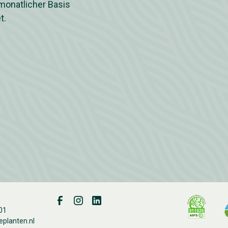
monatlicher Basis
t.
01
eplanten.nl