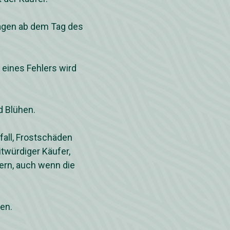
Tagen ab dem Tag des
l eines Fehlers wird
d Blühen.
all, Frostschäden
itwürdiger Käufer,
fern, auch wenn die
en.